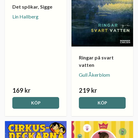
Det spökar, Sigge
Lin Hallberg
Ringar på svart
vatten
Gull Åkerblom
169 kr
219 kr
KÖP
KÖP