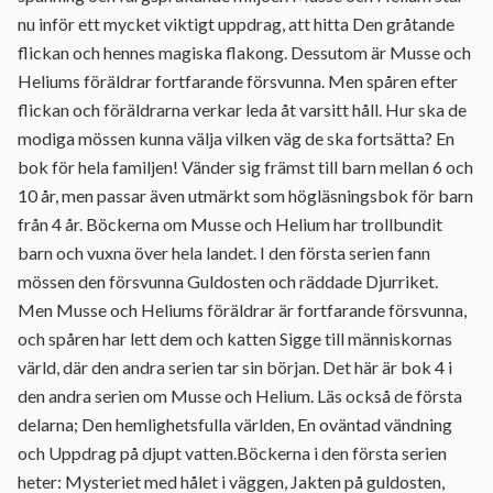
nu inför ett mycket viktigt uppdrag, att hitta Den gråtande
flickan och hennes magiska flakong. Dessutom är Musse och
Heliums föräldrar fortfarande försvunna. Men spåren efter
flickan och föräldrarna verkar leda åt varsitt håll. Hur ska de
modiga mössen kunna välja vilken väg de ska fortsätta? En
bok för hela familjen! Vänder sig främst till barn mellan 6 och
10 år, men passar även utmärkt som högläsningsbok för barn
från 4 år. Böckerna om Musse och Helium har trollbundit
barn och vuxna över hela landet. I den första serien fann
mössen den försvunna Guldosten och räddade Djurriket.
Men Musse och Heliums föräldrar är fortfarande försvunna,
och spåren har lett dem och katten Sigge till människornas
värld, där den andra serien tar sin början. Det här är bok 4 i
den andra serien om Musse och Helium. Läs också de första
delarna; Den hemlighetsfulla världen, En oväntad vändning
och Uppdrag på djupt vatten.Böckerna i den första serien
heter: Mysteriet med hålet i väggen, Jakten på guldosten,