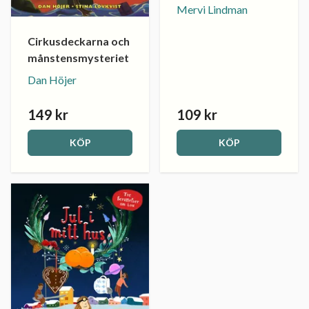
Mervi Lindman
Cirkusdeckarna och
månstensmysteriet
Dan Höjer
149 kr
109 kr
KÖP
KÖP