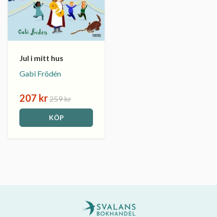
Jul i mitt hus
Gabi Frödén
207 kr
259 kr
KÖP