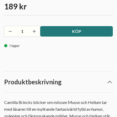
189 kr
KÖP
I lager
Produktbeskrivning
Camilla Brincks böcker om mössen Musse och Helium tar
med läsaren till en myllrande fantasivärld fylld av humor,
spänning och färgsprakande miljöer. Musse och Helium står