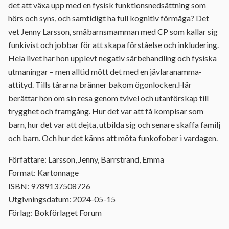
det att växa upp med en fysisk funktionsnedsättning som
hörs och syns, och samtidigt ha full kognitiv förmåga? Det
vet Jenny Larsson, småbarnsmamman med CP som kallar sig
funkivist och jobbar för att skapa förståelse och inkludering.
Hela livet har hon upplevt negativ särbehandling och fysiska
utmaningar – men alltid mött det med en jävlaranamma-
attityd. Tills tårarna bränner bakom ögonlocken.Här
berättar hon om sin resa genom tvivel och utanförskap till
trygghet och framgång. Hur det var att få kompisar som
barn, hur det var att dejta, utbilda sig och senare skaffa familj
och barn. Och hur det känns att möta funkofober i vardagen.
Författare: Larsson, Jenny, Barrstrand, Emma
Format: Kartonnage
ISBN: 9789137508726
Utgivningsdatum: 2024-05-15
Förlag: Bokförlaget Forum