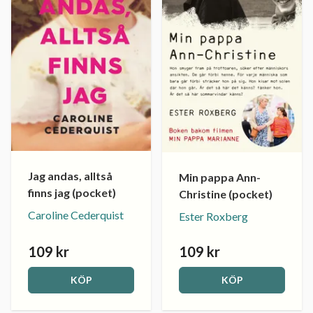
Jag andas, alltså
Min pappa Ann-
finns jag (pocket)
Christine (pocket)
Caroline Cederquist
Ester Roxberg
109 kr
109 kr
KÖP
KÖP