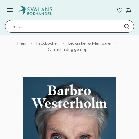
Hem
Fackböcker
Biografier & Memoarer
Om att aldrig ge upp