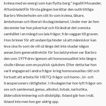
kvinna med en energi som kan flytta berg." Ingalill Mosander,
AftonbladetFör första gången berättar den outtröttliga
Barbro Westerholm om sitt liv som kvinna, läkare,
ämbetsman och liberal riksdagsledamot. Under mer än fem
decennier har hon påverkat och förändrat det svenska
samhället i en mängd sociala frågor, från vaggan till graven.
Hon brinner för att undanröja hinder så att människor kan
leva sina liv som de vill så länge det inte skadar någon
annan.Som generaldirektör för Socialstyrelsen var Barbro
den som 1979 drev igenom att homosexualitet inte längre
skulle räknas som en psykisk sjukdom. Efter detta har hon
varit engagerad i andra frågor kring homosexuellas rätt och
fortsatt att arbeta för HBTQ-frågor och homo-, bi- och
transpersoners rättigheter. I riksdagen har hon lyft frågor om
sex och samlevnad, genus, alkohol, tobak, narkotika,
åldersdiskriminering och dödshjälp. Ibland går hon i mål,
ibland inte men hon ger aldrig upp.