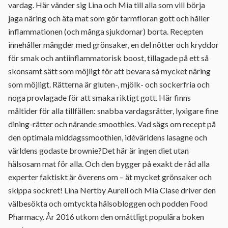
vardag. Här vänder sig Lina och Mia till alla som vill börja
jaga näring och äta mat som gör tarmfloran gott och håller
inflammationen (och många sjukdomar) borta. Recepten
innehåller mängder med grönsaker, en del nötter och kryddor
för smak och antiinflammatorisk boost, tillagade på ett så
skonsamt sätt som möjligt för att bevara så mycket näring
som möjligt. Rätterna är gluten-, mjölk- och sockerfria och
noga provlagade för att smaka riktigt gott. Här finns
måltider för alla tillfällen: snabba vardagsrätter, lyxigare fine
dining-rätter och närande smoothies. Vad sägs om recept på
den optimala middagssmoothien, idévärldens lasagne och
världens godaste brownie?Det här är ingen diet utan
hälsosam mat för alla. Och den bygger på exakt de råd alla
experter faktiskt är överens om – ät mycket grönsaker och
skippa sockret! Lina Nertby Aurell och Mia Clase driver den
välbesökta och omtyckta hälsobloggen och podden Food
Pharmacy. År 2016 utkom den omåttligt populära boken