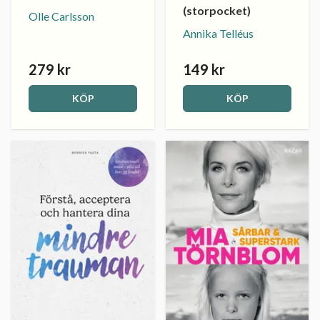
(storpocket)
Olle Carlsson
Annika Telléus
279 kr
149 kr
KÖP
KÖP