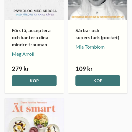
Förstå, acceptera
Sårbar och
och hantera dina
superstark (pocket)
mindre trauman
Mia Törnblom
Meg Arroll
279 kr
109 kr
KÖP
KÖP