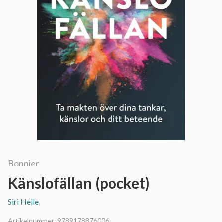
Bonnier
Känslofällan (pocket)
Siri Helle
Artikelnummer:
9789178876006