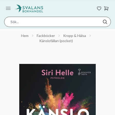
Hem
Fackböcker
Kropp & Hälsa
Känslofällan (pocket)