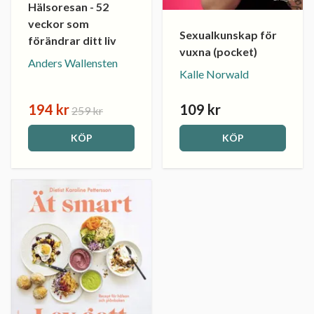
Hälsoresan - 52
veckor som
Sexualkunskap för
förändrar ditt liv
vuxna (pocket)
Anders Wallensten
Kalle Norwald
194 kr
109 kr
259 kr
KÖP
KÖP