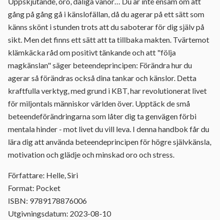
Uppskjutande, oro, dåliga vanor… Du är inte ensam om att
gång på gång gå i känslofällan, då du agerar på ett sätt som
känns skönt i stunden trots att du saboterar för dig själv på
sikt. Men det finns ett sätt att ta tillbaka makten. Tvärtemot
klämkäcka råd om positivt tänkande och att "följa
magkänslan" säger beteendeprincipen: Förändra hur du
agerar så förändras också dina tankar och känslor. Detta
kraftfulla verktyg, med grund i KBT, har revolutionerat livet
för miljontals människor världen över. Upptäck de små
beteendeförändringarna som låter dig ta genvägen förbi
mentala hinder - mot livet du vill leva. I denna handbok får du
lära dig att använda beteendeprincipen för högre självkänsla,
motivation och glädje och minskad oro och stress.
Författare: Helle, Siri
Format: Pocket
ISBN: 9789178876006
Utgivningsdatum: 2023-08-10