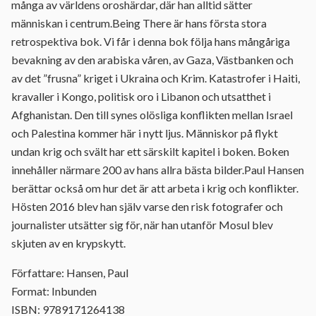
många av världens oroshärdar, där han alltid sätter
människan i centrum.Being There är hans första stora
retrospektiva bok. Vi får i denna bok följa hans mångåriga
bevakning av den arabiska våren, av Gaza, Västbanken och
av det ”frusna” kriget i Ukraina och Krim. Katastrofer i Haiti,
kravaller i Kongo, politisk oro i Libanon och utsatthet i
Afghanistan. Den till synes olösliga konflikten mellan Israel
och Palestina kommer här i nytt ljus. Människor på flykt
undan krig och svält har ett särskilt kapitel i boken. Boken
innehåller närmare 200 av hans allra bästa bilder.Paul Hansen
berättar också om hur det är att arbeta i krig och konflikter.
Hösten 2016 blev han själv varse den risk fotografer och
journalister utsätter sig för, när han utanför Mosul blev
skjuten av en krypskytt.
Författare: Hansen, Paul
Format: Inbunden
ISBN: 9789171264138