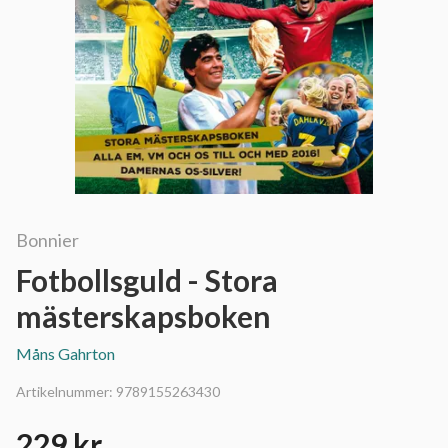
Bonnier
Fotbollsguld - Stora
mästerskapsboken
Måns Gahrton
Artikelnummer:
9789155263430
229 kr