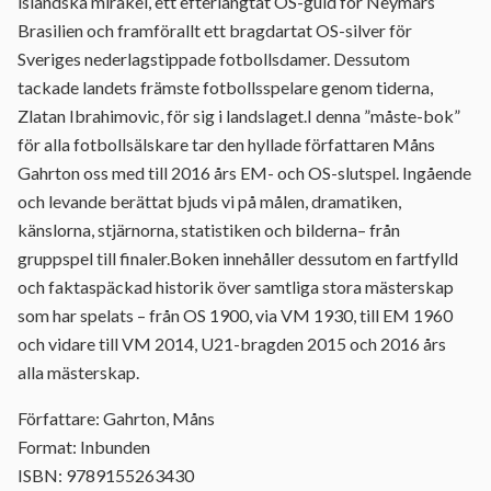
isländska mirakel, ett efterlängtat OS-guld för Neymars
Brasilien och framförallt ett bragdartat OS-silver för
Sveriges nederlagstippade fotbollsdamer. Dessutom
tackade landets främste fotbollsspelare genom tiderna,
Zlatan Ibrahimovic, för sig i landslaget.I denna ”måste-bok”
för alla fotbollsälskare tar den hyllade författaren Måns
Gahrton oss med till 2016 års EM- och OS-slutspel. Ingående
och levande berättat bjuds vi på målen, dramatiken,
känslorna, stjärnorna, statistiken och bilderna– från
gruppspel till finaler.Boken innehåller dessutom en fartfylld
och faktaspäckad historik över samtliga stora mästerskap
som har spelats – från OS 1900, via VM 1930, till EM 1960
och vidare till VM 2014, U21-bragden 2015 och 2016 års
alla mästerskap.
Författare: Gahrton, Måns
Format: Inbunden
ISBN: 9789155263430