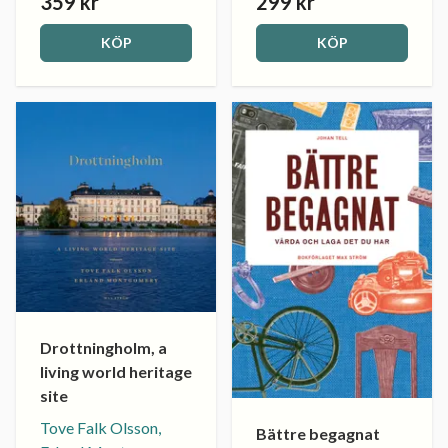
359 kr
299 kr
KÖP
KÖP
Drottningholm, a
living world heritage
site
Tove Falk Olsson,
Bättre begagnat