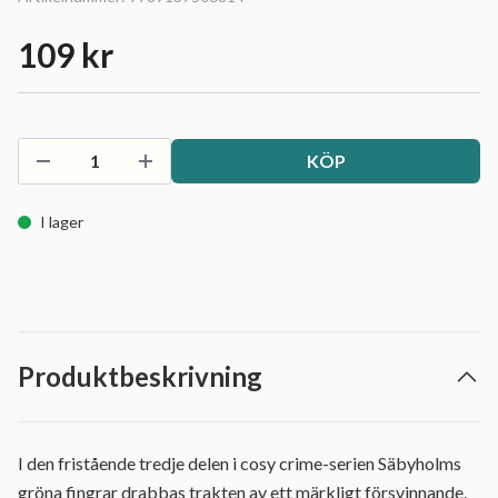
109 kr
KÖP
I lager
Produktbeskrivning
I den fristående tredje delen i cosy crime-serien Säbyholms
gröna fingrar drabbas trakten av ett märkligt försvinnande.