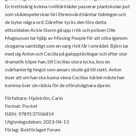
En trettioårig kvinna i militärkläder passerar plantskolan just
som skådespelerskan Siri Ehrensvärd hämtar tidningen och
de byter några ord. Därefter tycks den före detta
elitsoldaten Ackie Storm gå upp i rök och polisen Olle
Magnusson tar hjälp av Missing People för att söka igenom
skogarna samtidigt som en varg rivit får i området. Björn tar
med sig Anton och Cecilia på galopptävlingar och efter stor
dramatik köper han, till Cecilias stora lycka, loss en
svårhanterlig hingst som annars skulle gå till slakt. Anton
inser att om han ska kunna vinna Cecilias kärlek måste han
komma över sin rädsla för de oförutsägbara djuren.
Författare: Hjulström, Carin
Format: Pocket
ISBN: 9789137506814
Utgivningsdatum: 2023-04-13
Förlag: Bokförlaget Forum