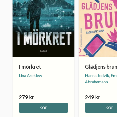
I mörkret
Glädjens bru
Lina Areklew
Hanna Jedvik, E
Abrahamson
279 kr
249 kr
KÖP
KÖP