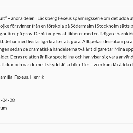
lt” – andra delen i Läckberg Fexeus spänningsserie om det udda u
pojke försvinner från en förskola på Södermalm i Stockholm sätts 
gor åter på prov. De hittar genast likheter med en tidigare barnki
r att de har med livsfarliga krafter att göra. Allt pekar dessutom på
gången sedan de dramatiska händelserna två år tidigare tar Mina u
er. Deras relation är lika speciell nu och han visar sig vara använ
 tickar och när de mest skyddslösa blir offer – vem kan då rädda 
amilla, Fexeus, Henrik
5
2-04-28
orum