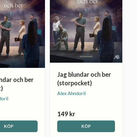
Jag blundar och ber
ndar och ber
(storpocket)
t)
Alex Ahndoril
oril
149 kr
KÖP
KÖP