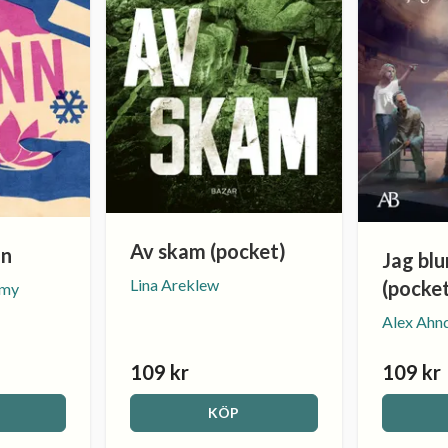
Av skam (pocket)
nn
Jag blu
Lina Areklew
(pocke
mmy
Alex Ahnd
109 kr
109 kr
KÖP