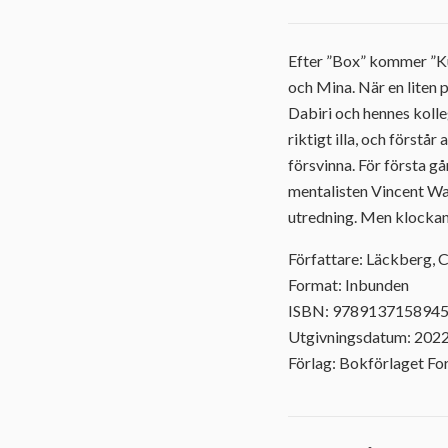
Efter ”Box” kommer ”Ku
och Mina. När en liten 
Dabiri och hennes kolle
riktigt illa, och förstå
försvinna. För första 
mentalisten Vincent Wald
utredning. Men klockan
Författare: Läckberg, C
Format: Inbunden
ISBN: 978913715894
Utgivningsdatum: 202
Förlag: Bokförlaget F