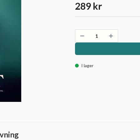
289 kr
I lager
vning