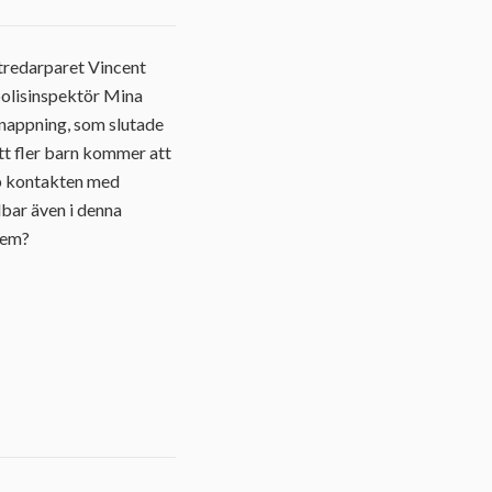
tredarparet Vincent
polisinspektör Mina
dnappning, som slutade
 att fler barn kommer att
pp kontakten med
dbar även i denna
dem?