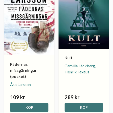
Kult
Fädernas
Camilla Läckberg,
missgärningar
Henrik Fexeus
(pocket)
Åsa Larsson
109 kr
289 kr
KÖP
KÖP