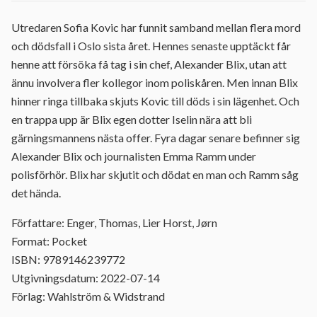
Utredaren Sofia Kovic har funnit samband mellan flera mord
och dödsfall i Oslo sista året. Hennes senaste upptäckt får
henne att försöka få tag i sin chef, Alexander Blix, utan att
ännu involvera fler kollegor inom poliskåren. Men innan Blix
hinner ringa tillbaka skjuts Kovic till döds i sin lägenhet. Och
en trappa upp är Blix egen dotter Iselin nära att bli
gärningsmannens nästa offer. Fyra dagar senare befinner sig
Alexander Blix och journalisten Emma Ramm under
polisförhör. Blix har skjutit och dödat en man och Ramm såg
det hända.
Författare: Enger, Thomas, Lier Horst, Jørn
Format: Pocket
ISBN: 9789146239772
Utgivningsdatum: 2022-07-14
Förlag: Wahlström & Widstrand