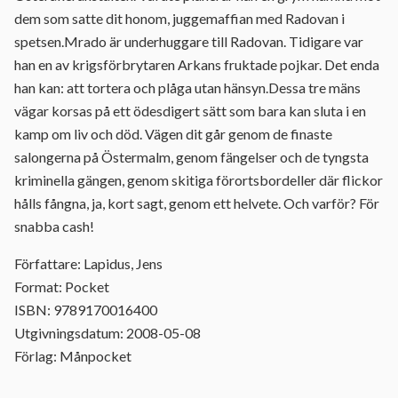
dem som satte dit honom, juggemaffian med Radovan i
spetsen.Mrado är underhuggare till Radovan. Tidigare var
han en av krigsförbrytaren Arkans fruktade pojkar. Det enda
han kan: att tortera och plåga utan hänsyn.Dessa tre mäns
vägar korsas på ett ödesdigert sätt som bara kan sluta i en
kamp om liv och död. Vägen dit går genom de finaste
salongerna på Östermalm, genom fängelser och de tyngsta
kriminella gängen, genom skitiga förortsbordeller där flickor
hålls fångna, ja, kort sagt, genom ett helvete. Och varför? För
snabba cash!
Författare: Lapidus, Jens
Format: Pocket
ISBN: 9789170016400
Utgivningsdatum: 2008-05-08
Förlag: Månpocket