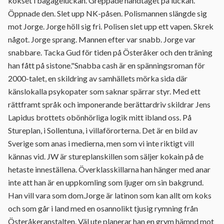
kokset i bagageluckan. Greppade handtaget på luckan.
Öppnade den. Slet upp NK-påsen. Polismannen slängde sig
mot Jorge. Jorge höll sig fri. Polisen slet upp ett vapen. Skrek
något. Jorge sprang. Mannen efter var snabb. Jorge var
snabbare. Tacka Gud för tiden på Österåker och den träning
han fått på sistone."Snabba cash är en spänningsroman för
2000-talet, en skildring av samhällets mörka sida där
känslokalla psykopater som saknar spärrar styr. Med ett
rättframt språk och imponerande berättardriv skildrar Jens
Lapidus brottets obönhörliga logik mitt ibland oss. På
Stureplan, i Sollentuna, i villaförorterna. Det är en bild av
Sverige som anas i medierna, men som vi inte riktigt vill
kännas vid. JW är stureplanskillen som säljer kokain på de
hetaste inneställena. Överklasskillarna han hänger med anar
inte att han är en uppkomling som ljuger om sin bakgrund.
Han vill vara som dom.Jorge är latinon som kan allt om koks
och som går i land med en osannolikt tjusig rymning från
Österåkeranstalten. Väl ute planerar han en grym hämnd mot