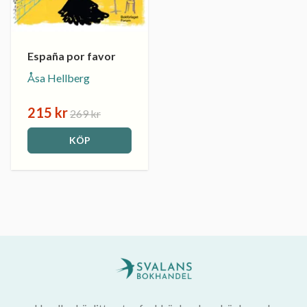
España por favor
Åsa Hellberg
215 kr
269 kr
KÖP