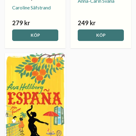
Anna-Carin Svanå
Caroline Säfstrand
279 kr
249 kr
KÖP
KÖP