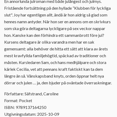
En annorlunda julroman med både julångest och julmys.
Fristående fortsättning på den hyllade ”Klubben för lyckliga
slut". Joy har egentligen allt, ändå är hon aldrig så glad som
hennes namn antyder. När hon ser en annons om en skrivkurs
som ska göra deltagarna lyckligare på sex veckor nappar
hon. Kanske kan den förhindra ett sammanbrott före jul?
Kursens deltagare är olika varandra men har en sak
gemensamt: alla behöver de hitta ett sätt att klara av årets
mest kravfyllda familjehögtid, späckad av traditioner och
måsten. Kursledaren Sam, och hans medhjälpare och stora
kärlek Cecilia, vet att pennans kraft faktiskt kan ta dem
längre än så. Vänskapsband knyts, orden öppnar helt nya
dörrar och julen … ja, den bjuder på oväntade överraskningar.
Författare: Säfstrand, Caroline
Format: Pocket
ISBN: 9789137164250
Utgivningsdatum: 2025-10-09