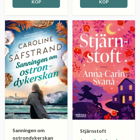
KÖP
KÖP
Sanningen om
Stjärnstoft
ostrondykerskan