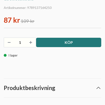
Artikelnummer:
9789137164250
87 kr
109 kr
KÖP
I lager
Produktbeskrivning