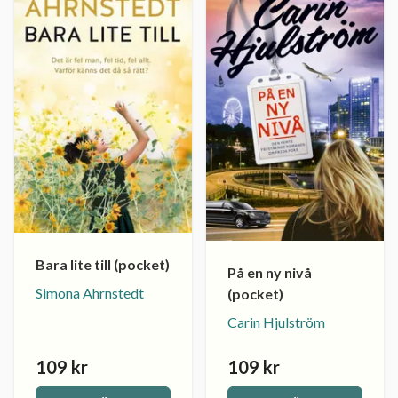
Bara lite till (pocket)
På en ny nivå
Simona Ahrnstedt
(pocket)
Carin Hjulström
109 kr
109 kr