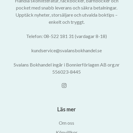
Handla skönlitteratur, fackböcker, barnböcker och
pocket med snabb leverans och säkra betalningar.
Upptäck nyheter, storsäljare och utvalda boktips –
enkelt och tryggt.
Telefon: 08-522 181 31 (vardagar 8-18)
kundservice@svalansbokhandel.se
Svalans Bokhandel ingår i Bonnierförlagen AB org.nr
556023-8445
Läs mer
Om oss
Köpvillkor