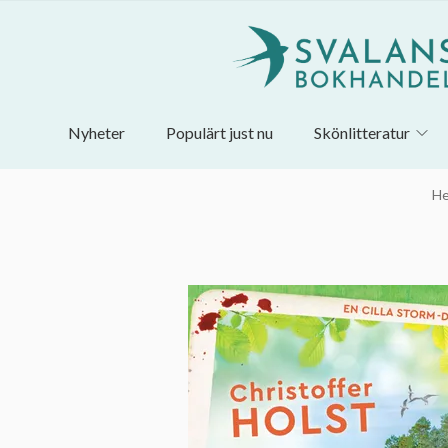
Nyheter
Populärt just nu
Skönlitteratur
H