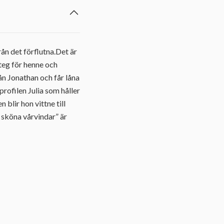
ån det förflutna.Det är
steg för henne och
ån Jonathan och får låna
profilen Julia som håller
 blir hon vittne till
, sköna vårvindar” är