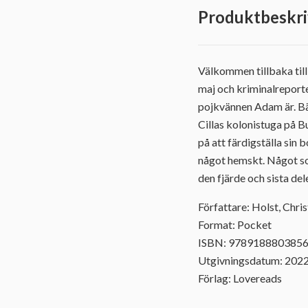
Produktbeskri
Välkommen tillbaka till
maj och kriminalreporte
pojkvännen Adam är. Bäs
Cillas kolonistuga på Bu
på att färdigställa sin b
något hemskt. Något som
den fjärde och sista de
Författare: Holst, Chris
Format: Pocket
ISBN: 978918880385
Utgivningsdatum: 202
Förlag: Lovereads