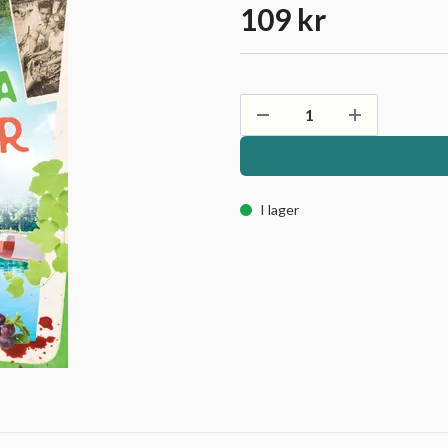
109 kr
I lager