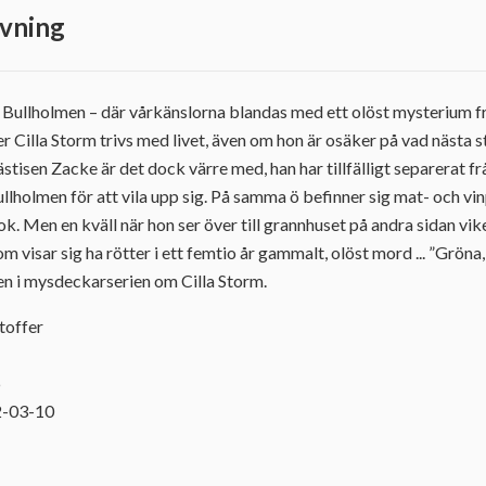
vning
 Bullholmen – där vårkänslorna blandas med ett olöst mysterium fr
r Cilla Storm trivs med livet, även om hon är osäker på vad nästa 
tisen Zacke är det dock värre med, han har tillfälligt separerat fr
llholmen för att vila upp sig. På samma ö befinner sig mat- och vin
ok. Men en kväll när hon ser över till grannhuset på andra sidan viken
 visar sig ha rötter i ett femtio år gammalt, olöst mord ... ”Gröna
len i mysdeckarserien om Cilla Storm.
toffer
6
2-03-10