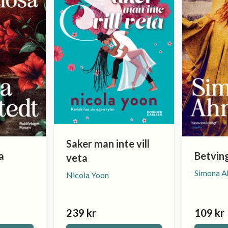
Saker man inte vill
a
Betvin
veta
Simona A
Nicola Yoon
239 kr
109 kr