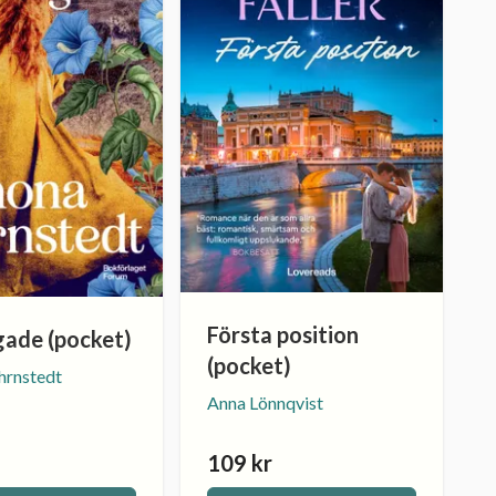
Första position
gade (pocket)
(pocket)
hrnstedt
Anna Lönnqvist
109 kr