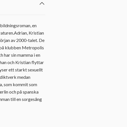
 bildningsroman, en
aturen.Adrian, Kristian
örjan av 2000-talet. De
år på klubben Metropolis
och har sin mamma i en
an och Kristian flyttar
ser ett starkt sexuellt
t diktverk medan
lena, som kommit som
Berlin och på spanska
amman till en sorgesång