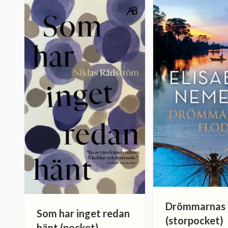
Drömmarnas 
Som har inget redan
(storpocket)
hänt (pocket)