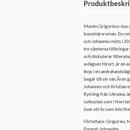
Produktbeskri
Maxim Grigorievs nya s
konstnärsroman. En roma
och Johannes möts i 20-
tre vännerna tillbringa
och diskuterar litterat
avlägsen förort, är en 
ihop i en andrahandsläge
begär till sin vän.Åren
Johannes och Kristian e
flykting från Ukraina, ä
solkusten som i Norrland
över ett liv som inte fin
Författare: Grigoriev,
Format: Inbunden