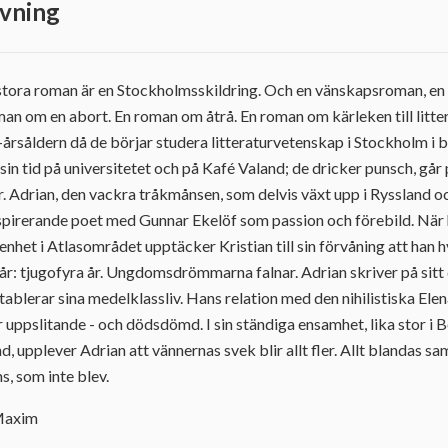
vning
tora roman är en Stockholmsskildring. Och en vänskapsroman, en
n om en abort. En roman om åtrå. En roman om kärleken till litter
årsåldern då de börjar studera litteraturvetenskap i Stockholm i b
r sin tid på universitetet och på Kafé Valand; de dricker punsch, g
ur. Adrian, den vackra tråkmånsen, som delvis växt upp i Ryssland 
aspirerande poet med Gunnar Ekelöf som passion och förebild. När h
nhet i Atlasområdet upptäcker Kristian till sin förvåning att han hy
 går: tjugofyra år. Ungdomsdrömmarna falnar. Adrian skriver på sit
tablerar sina medelklassliv. Hans relation med den nihilistiska E
r uppslitande - och dödsdömd. I sin ständiga ensamhet, lika stor i 
, upplever Adrian att vännernas svek blir allt fler. Allt blandas s
ns, som inte blev.
 Maxim