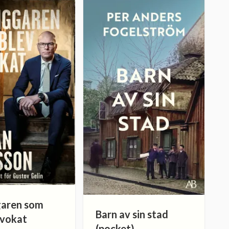
garen som
Barn av sin stad
dvokat
(pocket)