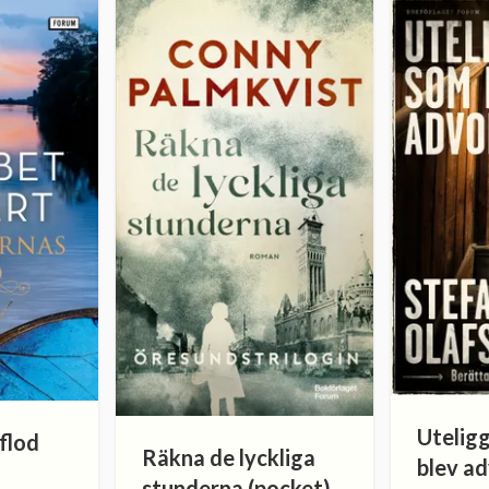
Utelig
flod
Räkna de lyckliga
blev a
stunderna (pocket)