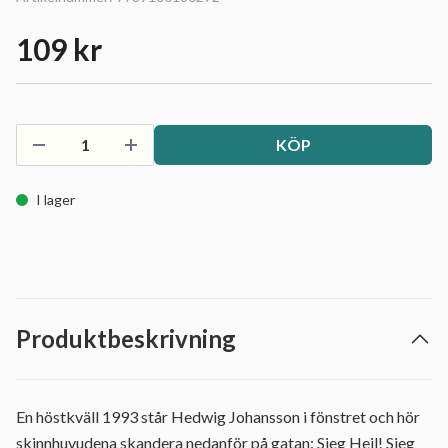
109 kr
KÖP
I lager
Produktbeskrivning
En höstkväll 1993 står Hedwig Johansson i fönstret och hör
skinnhuvudena skandera nedanför på gatan: Sieg Heil! Sieg