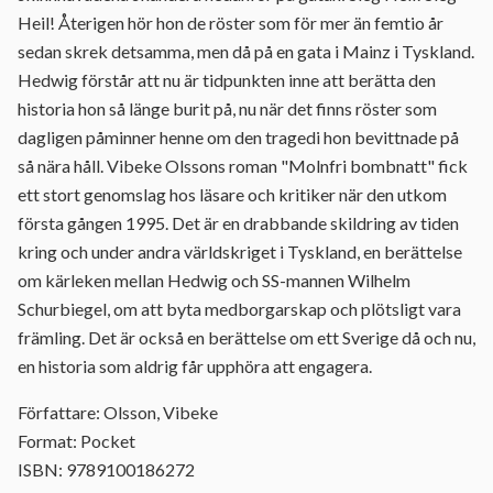
Heil! Återigen hör hon de röster som för mer än femtio år
sedan skrek detsamma, men då på en gata i Mainz i Tyskland.
Hedwig förstår att nu är tidpunkten inne att berätta den
historia hon så länge burit på, nu när det finns röster som
dagligen påminner henne om den tragedi hon bevittnade på
så nära håll. Vibeke Olssons roman "Molnfri bombnatt" fick
ett stort genomslag hos läsare och kritiker när den utkom
första gången 1995. Det är en drabbande skildring av tiden
kring och under andra världskriget i Tyskland, en berättelse
om kärleken mellan Hedwig och SS-mannen Wilhelm
Schurbiegel, om att byta medborgarskap och plötsligt vara
främling. Det är också en berättelse om ett Sverige då och nu,
en historia som aldrig får upphöra att engagera.
Författare: Olsson, Vibeke
Format: Pocket
ISBN: 9789100186272