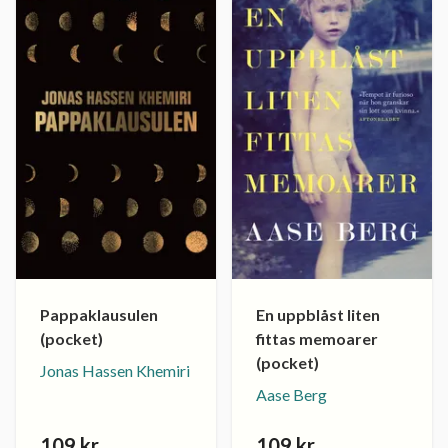
Pappaklausulen
En uppblåst liten
(pocket)
fittas memoarer
(pocket)
Jonas Hassen Khemiri
Aase Berg
109 kr
109 kr