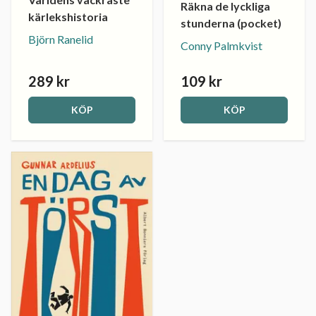
Räkna de lyckliga
kärlekshistoria
stunderna (pocket)
Björn Ranelid
Conny Palmkvist
289 kr
109 kr
KÖP
KÖP