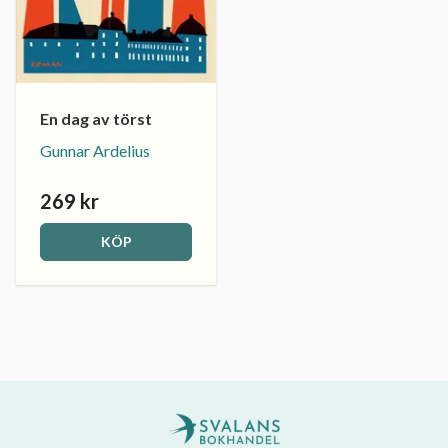
En dag av törst
Gunnar Ardelius
269 kr
KÖP