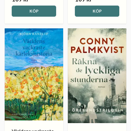
KÖP
KÖP
Världens vackraste