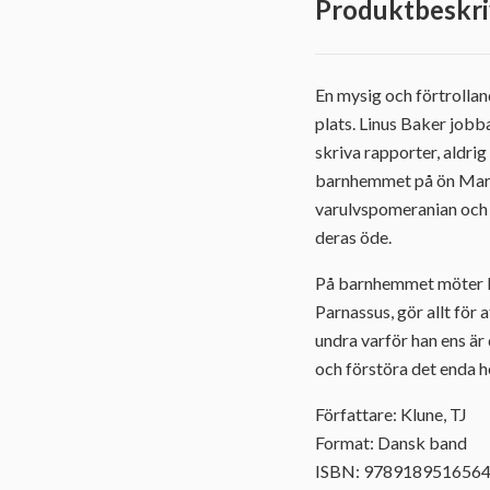
Produktbeskri
En mysig och förtrollan
plats. Linus Baker job
skriva rapporter, aldrig
barnhemmet på ön Marsy
varulvspomeranian och s
deras öde.
På barnhemmet möter Lin
Parnassus, gör allt för
undra varför han ens är 
och förstöra det enda h
Författare: Klune, TJ
Format: Dansk band
ISBN: 978918951656