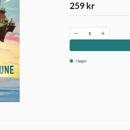
259 kr
I lager