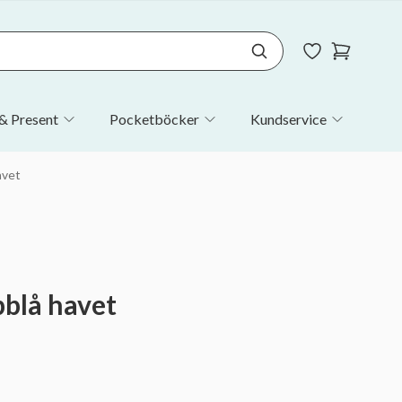
& Present
Pocketböcker
Kundservice
avet
pblå havet