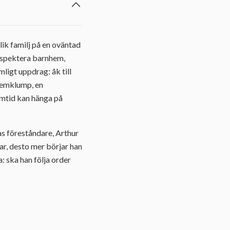
ik familj på en oväntad
nspektera barnhem,
mligt uppdrag: åk till
lemklump, en
ramtid kan hänga på
as föreståndare, Arthur
ar, desto mer börjar han
: ska han följa order