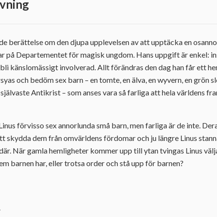
vning
de berättelse om den djupa upplevelsen av att upptäcka en osannol
bar på Departementet för magisk ungdom. Hans uppgift är enkel: i
 bli känslomässigt involverad. Allt förändras den dag han får ett he
as och bedöm sex barn – en tomte, en älva, en wyvern, en grön s
jälvaste Antikrist – som anses vara så farliga att hela världens f
us förvisso sex annorlunda små barn, men farliga är de inte. Der
 att skydda dem från omvärldens fördomar och ju längre Linus stann
där. När gamla hemligheter kommer upp till ytan tvingas Linus välja
em barnen har, eller trotsa order och stå upp för barnen?
4