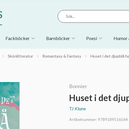
Fackböcker
Barnböcker
Poesi
Humor 
Skönlitteratur
Romantasy & Fantasy
Huset i det djupblå h
Bonnier
Huset i det dju
TJ Klune
Artikelnummer:
9789189516564