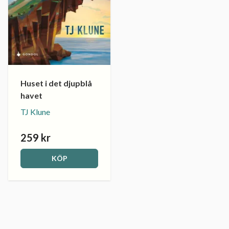
Huset i det djupblå
havet
TJ Klune
259 kr
KÖP