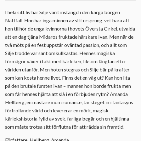
I hela sitt liv har Silje varit instängd i den karga borgen
Nattfall. Hon har inga minnen av sitt ursprung, vet bara att
hon tillhör de unga kvinnorna i hovets Översta Cirkel, utvalda
att en dag tjäna Midaros fruktade härskare Ivan. Men när de
två möts på en fest uppstår oväntad passion, och allt som
Silje trodde var sant omkullkastas. Hennes magiska
förmågor växer i takt med kärleken, liksom längtan efter
världen utanför. Men hoten stegras och Silje bär på krafter
som kan kosta henne livet. Finns det en väg ut? Kan hon lita
på den brutale fursten Ivan – mannen hon borde frukta men
som får hennes hjärta att slå i en förbjuden rytm? Amanda
Hellberg, en mästare inom romance, tar steget in i fantasyns
förtrollande värld och levererar en mörk, magisk
kärlekshistoria fylld av svek, farliga begär och en hjältinna
som måste trotsa sitt förflutna för att rädda sin framtid.
Författare: Hellberg, Amanda