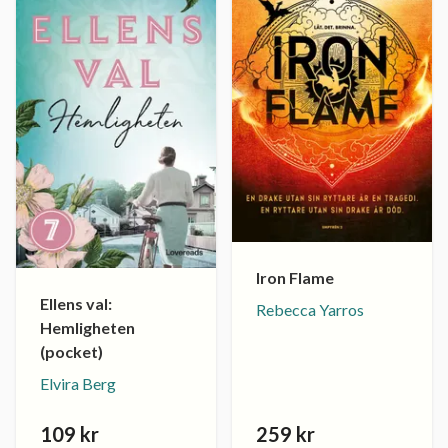
Iron Flame
Ellens val:
Rebecca Yarros
Hemligheten
(pocket)
Elvira Berg
109 kr
259 kr