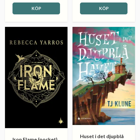
KÖP
KÖP
Huset i det djupblå
Iron Flame (pocket)