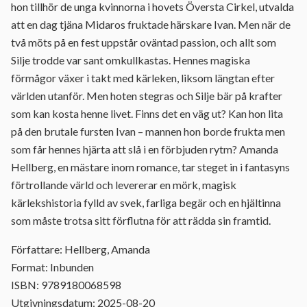
hon tillhör de unga kvinnorna i hovets Översta Cirkel, utvalda
att en dag tjäna Midaros fruktade härskare Ivan. Men när de
två möts på en fest uppstår oväntad passion, och allt som
Silje trodde var sant omkullkastas. Hennes magiska
förmågor växer i takt med kärleken, liksom längtan efter
världen utanför. Men hoten stegras och Silje bär på krafter
som kan kosta henne livet. Finns det en väg ut? Kan hon lita
på den brutale fursten Ivan – mannen hon borde frukta men
som får hennes hjärta att slå i en förbjuden rytm? Amanda
Hellberg, en mästare inom romance, tar steget in i fantasyns
förtrollande värld och levererar en mörk, magisk
kärlekshistoria fylld av svek, farliga begär och en hjältinna
som måste trotsa sitt förflutna för att rädda sin framtid.
Författare: Hellberg, Amanda
Format: Inbunden
ISBN: 9789180068598
Utgivningsdatum: 2025-08-20