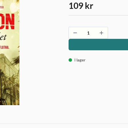
109 kr
I lager