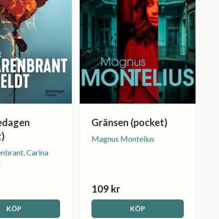
edagen
Gränsen (pocket)
t)
Magnus Montelius
enbrant, Carina
t
109 kr
KÖP
KÖP