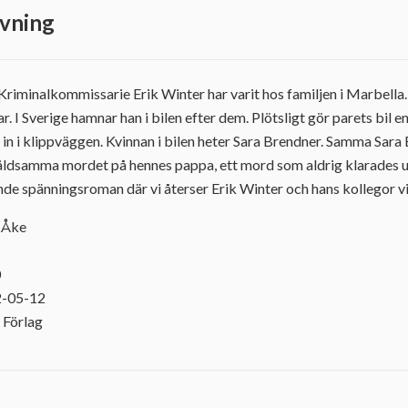
vning
!Kriminalkommissarie Erik Winter har varit hos familjen i Marbella
par. I Sverige hamnar han i bilen efter dem. Plötsligt gör parets bil 
in i klippväggen. Kvinnan i bilen heter Sara Brendner. Samma Sara 
t våldsamma mordet på hennes pappa, ett mord som aldrig klarades 
nde spänningsroman där vi återser Erik Winter och hans kollegor 
 Åke
0
2-05-12
 Förlag