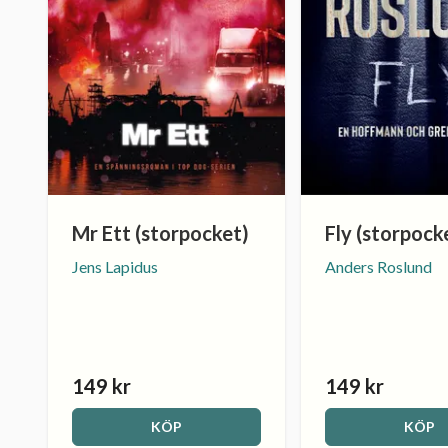
Mr Ett (storpocket)
Fly (storpock
Jens Lapidus
Anders Roslund
149 kr
149 kr
KÖP
KÖP