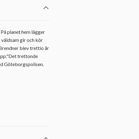
. På planet hem lägger
en våldsam gir och kör
Brendner blev trettio år
upp."Det trettonde
vid Göteborgspolisen.