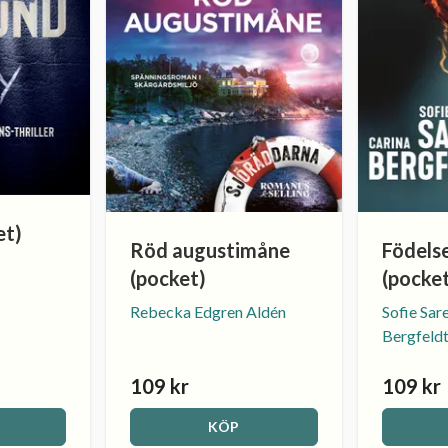
et)
Röd augustimåne
Födels
(pocket)
(pocke
Rebecka Edgren Aldén
Sofie Sar
Bergfeld
109 kr
109 kr
KÖP