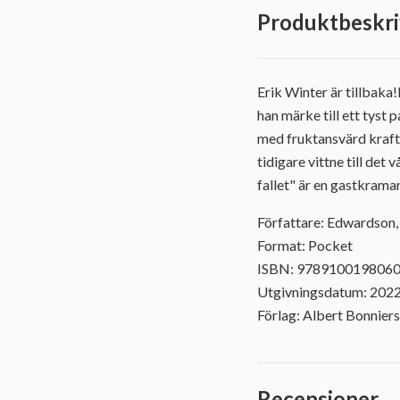
Produktbeskri
Erik Winter är tillbaka
han märke till ett tyst 
med fruktansvärd kraft 
tidigare vittne till de
fallet" är en gastkrama
Författare: Edwardson,
Format: Pocket
ISBN: 978910019806
Utgivningsdatum: 202
Förlag: Albert Bonniers
Recensioner