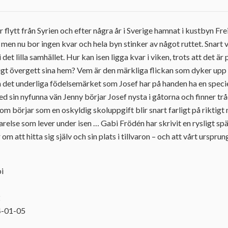
r flytt från Syrien och efter några år i Sverige hamnat i kustbyn Frei
s, men nu bor ingen kvar och hela byn stinker av något ruttet. Snart v
 det lilla samhället. Hur kan isen ligga kvar i viken, trots att det ä
ligt övergett sina hem? Vem är den märkliga flickan som dyker upp
 det underliga födelsemärket som Josef har på handen ha en speciell
 sin nyfunna vän Jenny börjar Josef nysta i gåtorna och finner trå
om börjar som en oskyldig skoluppgift blir snart farligt på riktigt
else som lever under isen … Gabi Frödén har skrivit en rysligt sp
om att hitta sig själv och sin plats i tillvaron – och att vårt ursprun
bi
2
4-01-05