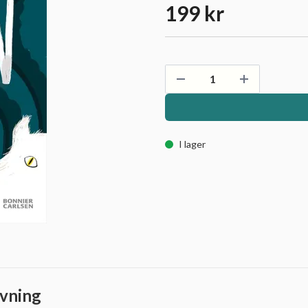
199 kr
I lager
vning