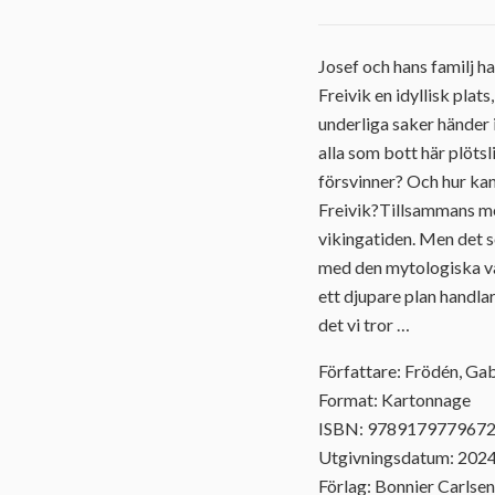
Josef och hans familj ha
Freivik en idyllisk plat
underliga saker händer i
alla som bott här plöts
försvinner? Och hur kan
Freivik?Tillsammans med
vikingatiden. Men det s
med den mytologiska var
ett djupare plan handlar 
det vi tror …
Författare: Frödén, Ga
Format: Kartonnage
ISBN: 978917977967
Utgivningsdatum: 202
Förlag: Bonnier Carlsen