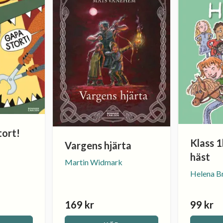
tort!
Klass 1
Vargens hjärta
häst
Martin Widmark
Helena B
169 kr
99 kr