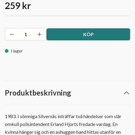
259 kr
KÖP
I lager
Produktbeskrivning
1983. I sömniga Silvernäs inträffar två händelser som slår
omkull polisintendent Erland Hjorts fredade vardag. En
kvinna hänger sig och en avhuggen hand hittas utanför en