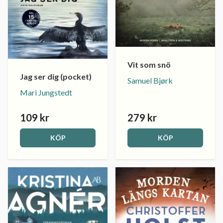
Vit som snö
Jag ser dig (pocket)
Samuel Bjørk
Mari Jungstedt
109 kr
279 kr
KÖP
KÖP