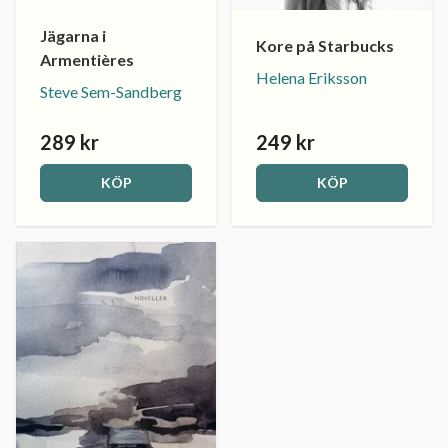
Jägarna i
Kore på Starbucks
Armentières
Helena Eriksson
Steve Sem-Sandberg
289 kr
249 kr
KÖP
KÖP